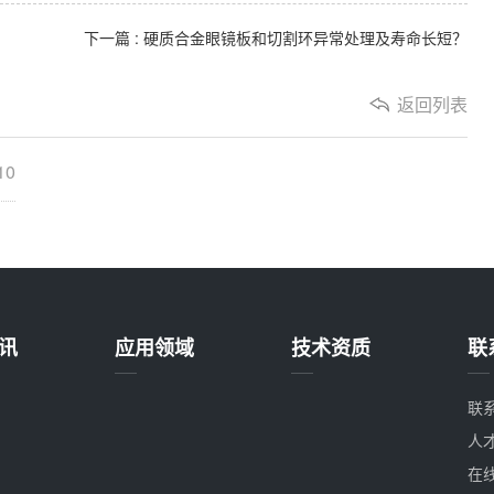
下一篇 : 硬质合金眼镜板和切割环异常处理及寿命长短？
返回列表
10
讯
应用领域
技术资质
联
联
人
在