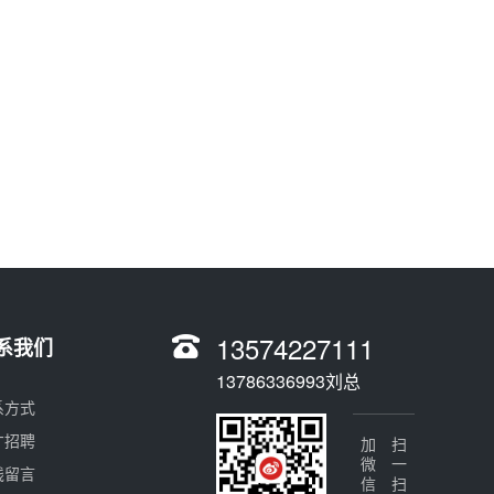
13574227111
系我们
13786336993刘总
系方式
才招聘
加微信
扫一扫
线留言