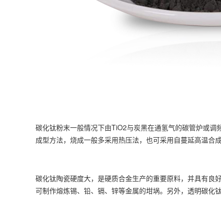
碳化钛粉末一般情况下由TiO2与炭黑在通氢气的碳管炉或调频
成型方法，烧成一般多采用热压法，也可采用自蔓延高温合成法
碳化钛陶瓷硬度大，是硬质合金生产的重要原料，并具有良
可制作熔炼锡、铅、镉、锌等金属的坩埚。另外，透明碳化